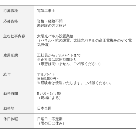
応募職種
電気工事士
応募資格
資格・経験不問
未経験の方大歓迎！
主な仕事内容
太陽光パネル設置業務
（パネル・杭の設置、太陽光パネルの高圧電機をのぞく電
気設備）
雇用形態
正社員からアルバイトまで
※正社員は試用期間あり
（形態は問いません、ご相談ください）
給与
アルバイト
日給9,000円～
※経験者は優遇いたします。ご相談ください。
勤務時間
8：00～17：00
（現場による）
勤務地
日本全国
休日休暇
日曜日・不定期
（雨の日は休み）